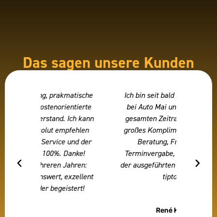
Das sagen unsere Kunden
matische
Ich bin seit bald 20 Jahren Kunde
Jede 
ntierte
bei Auto Mai und kann über den
wurd
Ich kann
gesamten Zeitraum nur ein ganz
genann
fehlen
großes Kompliment aussprechen:
wird wi
und der
Beratung, Freundlichkeit,
Kunden
anke!
Terminvergabe, Service, Qualität
zu gest
hren:
der ausgeführten Arbeiten - einfach
absol
xzellent
tiptop
tert!
René Kasper